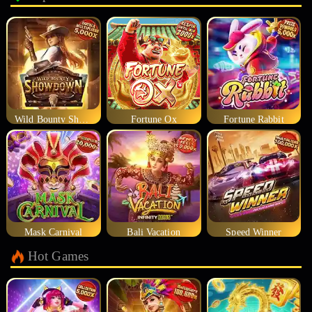
Wild Bounty Showdown
Fortune Ox
Fortune Rabbit
Mask Carnival
Bali Vacation
Speed Winner
Hot Games