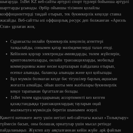
шығаруда. 1xBet KZ веб-сайты әртүрлі спорт түрлері бойынша әртүрлі
шарттарды ұсынады. Әрбір ойыншы тізімнен қолайлы
коэффициенттерді таңдай отырып, тек букмекерлік кеңседе ставка
жасайды. Веб-сайтты әлі оффшорлық ресурс деп болжанған «Ариэль
Став» ұрлаған жоқ.
Сұранысты онлайн букмекерлік кеңсенің агенттері
талқылайды, сонымен қатар мәлімдемелерді талап етеді.
Кейіннен қорлар электронды әмияндарды, төлем жүйелерін,
криптовалюталарды, онлайн транзакцияларды, мобильді
коммерцияны және несие карталарын пайдалана отырып,
есепке алынады, балансқа алынады және қол қойылады.
Бұл мүмкін болмаған кезде бәс тігушілер барлық ақшасын
жоғалта алмайды, ойын шоты мен жазбалары букмекерлік
кеңсе тарапынан бұғатталған болады.
1xBet төлем құралдарының ассортименті кез келген
қазақстандыққа транзакциялардың тауларын оңай
жылжытуға мүмкіндік беретін шынымен әсерлі.
Қажетті нәтижеге жету үшін негізгі веб-сайттағы жасыл «Толықтыру»
түймесін басып, оны болашақ орнатулар үшін мысал ретінде
пайдаланыңыз. Жүктеп алу аяқталғаннан кейін жүйе .apk файлын