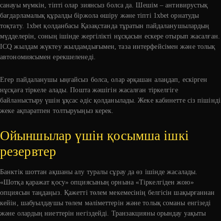
санауы мүмкін, тіпті олар зиянсыз болса да. Шешім – антивирустық
бағдарламалық құралды біржола өшіру және тіпті 1xbet орнатуды
тоқтату. 1xbet қолданбасы Қазақстанда тұратын пайдаланушылардың
мүдделерін, соның ішінде жергілікті нұсқасын ескере отырып жасалған.
ICQ жылдам жүктеу жылдамдығымен, таза интерфейсімен және толық
автономиясымен ерекшеленеді.
Егер пайдаланушы ыңғайсыз болса, олар әрқашан алаңдап, ескірген
нұсқаға тіркеле алады. Пошта жәшігін жасалған тіркелгіге
байланыстыру үшін ұқсас әдіс қолданылады. Жеке кабинетте сіз пішінді
жеке ақпаратпен толтыруыңыз керек.
Ойыншылар үшін қосымша ішкі
резервтер
Банктік шоттан ақшаны алу туралы сұрау да өз ішінде жасалады.
«Шотқа қаражат қосу» опциясының орнына «Тіркелгіден жою»
опциясын таңдаңыз. Қажетті төлем мекемесінің белгісін шақырғаннан
кейін, шабуылдаушы төлем мәліметтерін және толық соманы енгізеді
және олардың ниеттерін негіздейді. Транзакцияны орындау уақыты