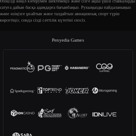
Өзіңізді көңіл көтерумен шектемеңіз және сізге ақша үшін ставкаларды
сатуға дайын басқа адамдарға бағынбаңыз. Рухыңызды пайдаланыңыз
және өзіңізге ұнайтын және талдайтын авиациялық спорт түрін
көрсетіңіз; сонда сізді сәттілік күтетіні сөзсіз.
Penyedia Games