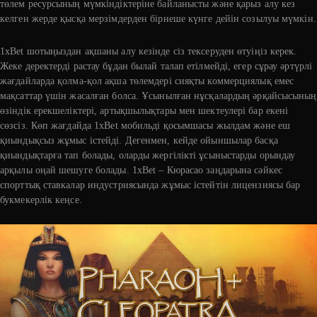
төлем ресурсының мүмкіндіктеріне байланысты және қарыз алу кез
келген жерде қысқа мерзімдерден бірнеше күнге дейін созылуы мүмкін.
1xBet шотыңыздан ақшаны алу кезінде сіз тексеруден өтуіңіз керек.
Жеке деректерді растау бұдан былай талап етілмейді, егер сұрау әртүрлі
жағдайларда қолма-қол ақша төлемдері сияқты коммерциялық емес
мақсаттар үшін жасалған болса. Ұсынылған нұсқалардың әрқайсысының
өзіндік ерекшеліктері, артықшылықтары мен шектеулері бар екені
сөзсіз. Көп жағдайда 1xBet мобильді қосымшасы жылдам және еш
қиындықсыз жұмыс істейді. Дегенмен, кейде ойыншылар басқа
қиындықтарға тап болады, оларды жергілікті ұсыныстарды орындау
арқылы оңай шешуге болады. 1xBet – Кюрасао заңдарына сәйкес
спорттық ставкалар индустриясында жұмыс істейтін лицензиясы бар
букмекерлік кеңсе.