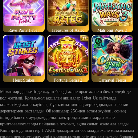
Rave Party Fever
Treasures of Aztec
Mahjong Ways 3
Heist Stakes
Fortune Gems 2
Carnaval Fiesta
Мамандар дер кезінде жауап береді және орыс және өзбек тілдерінде
қол жетімді. Қолма-қол ақшалай акциялар 1xbet Uz сайтында
қолжетімді және қауіпсіз, бұл компанияның дерекқорындағы ресми
деректермен расталады. Ойыншылар 250-ден астам жүйені, соның
ішінде банктік аударымдарды, электронды әмияндарды және
криптовалюталарды пайдалана отырып, ақша салып және ала алады.
Кішігірім депозиттер 1 АҚШ долларынан басталады және максималды
сомаға депозитті салу үшін қолданылатын әдіс арқылы жетуге болады.