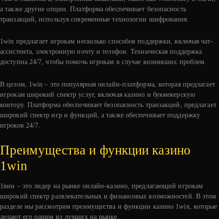
а также другие опции. Платформа обеспечивает безопасность
транзакций, используя современные технологии шифрования.
1win предлагает игрокам несколько способов поддержки, включая чат-
ассистента, электронную почту и телефон. Техническая поддержка
доступна 24/7, чтобы помочь игрокам в случае возникших проблем.
В целом, 1win – это популярная онлайн-платформа, которая предлагает
игрокам широкий спектр услуг, включая казино и букмекерскую
контору. Платформа обеспечивает безопасность транзакций, предлагает
широкий спектр игр и функций, а также обеспечивает поддержку
игроков 24/7.
Преимущества и функции казино
1win
1вин – это лидер на рынке онлайн-казино, предлагающий игрокам
широкий спектр развлекательных и финансовых возможностей. В этом
разделе мы рассмотрим преимущества и функции казино 1win, которые
делают его одним из лучших на рынке.