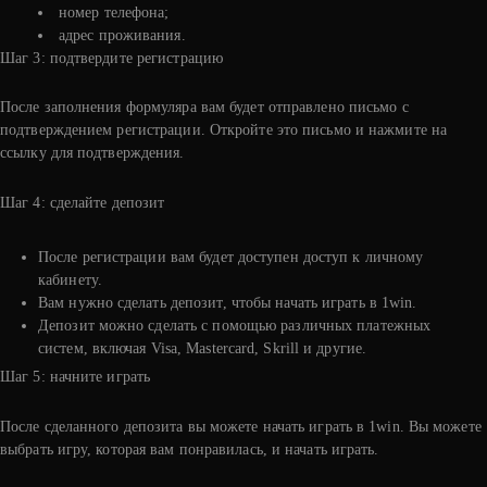
номер телефона;
адрес проживания.
Шаг 3: подтвердите регистрацию
После заполнения формуляра вам будет отправлено письмо с
подтверждением регистрации. Откройте это письмо и нажмите на
ссылку для подтверждения.
Шаг 4: сделайте депозит
После регистрации вам будет доступен доступ к личному
кабинету.
Вам нужно сделать депозит, чтобы начать играть в 1win.
Депозит можно сделать с помощью различных платежных
систем, включая Visa, Mastercard, Skrill и другие.
Шаг 5: начните играть
После сделанного депозита вы можете начать играть в 1win. Вы можете
выбрать игру, которая вам понравилась, и начать играть.