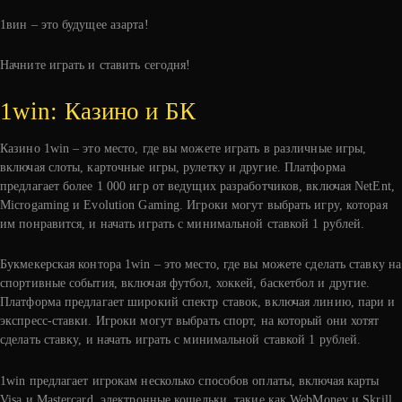
1вин – это будущее азарта!
Начните играть и ставить сегодня!
1win: Казино и БК
Казино 1win – это место, где вы можете играть в различные игры,
включая слоты, карточные игры, рулетку и другие. Платформа
предлагает более 1 000 игр от ведущих разработчиков, включая NetEnt,
Microgaming и Evolution Gaming. Игроки могут выбрать игру, которая
им понравится, и начать играть с минимальной ставкой 1 рублей.
Букмекерская контора 1win – это место, где вы можете сделать ставку на
спортивные события, включая футбол, хоккей, баскетбол и другие.
Платформа предлагает широкий спектр ставок, включая линию, пари и
экспресс-ставки. Игроки могут выбрать спорт, на который они хотят
сделать ставку, и начать играть с минимальной ставкой 1 рублей.
1win предлагает игрокам несколько способов оплаты, включая карты
Visa и Mastercard, электронные кошельки, такие как WebMoney и Skrill,