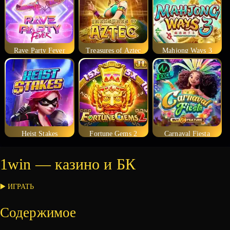
Rave Party Fever
Treasures of Aztec
Mahjong Ways 3
Heist Stakes
Fortune Gems 2
Carnaval Fiesta
1win — казино и БК
▶️ ИГРАТЬ
Содержимое