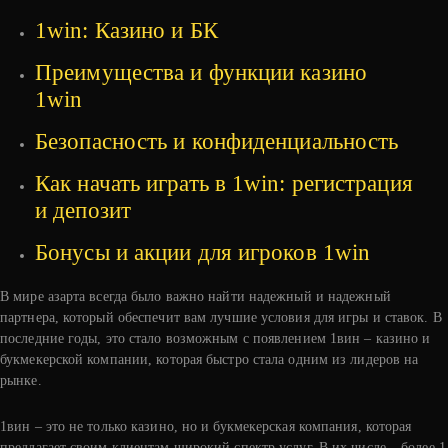
1win: Казино и БК
Преимущества и функции казино
1win
Безопасность и конфиденциальность
Как начать играть в 1win: регистрация
и депозит
Бонусы и акции для игроков 1win
В мире азарта всегда было важно найти надежный и надежный
партнера, который обеспечит вам лучшие условия для игры и ставок. В
последние годы, это стало возможным с появлением 1вин – казино и
букмекерской компании, которая быстро стала одним из лидеров на
рынке.
1вин – это не только казино, но и букмекерская компания, которая
предлагает своим клиентам широкий спектр услуг. В их числе – более 1