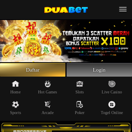
Beranda
Slot Online
Live Casino
Sportsbook
Arcade
Togel Online
Daftar
Login
Poker
Whatsapp
Home
Hot Games
Slots
Live Casino
Telegram
Sports
Arcade
Poker
Togel Online
Livechat