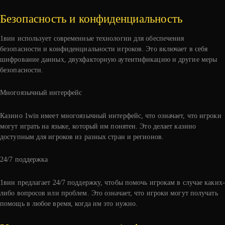
Безопасность и конфиденциальность
1вин использует современные технологии для обеспечения
безопасности и конфиденциальности игроков. Это включает в себя
шифрование данных, двухфакторную аутентификацию и другие меры
безопасности.
Многоязычный интерфейс
Казино 1win имеет многоязычный интерфейс, что означает, что игроки
могут играть на языке, который им понятен. Это делает казино
доступным для игроков из разных стран и регионов.
24/7 поддержка
1вин предлагает 24/7 поддержку, чтобы помочь игрокам в случае каких-
либо вопросов или проблем. Это означает, что игроки могут получать
помощь в любое время, когда им это нужно.