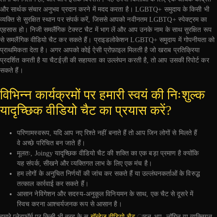
और सार्थक संचार अनुभव प्रदान करने में मदद करता है। LGBTQ+ समुदाय के किसी भी
व्यक्ति से सुरक्षित स्थान पर संपर्क करें, जिससे आपको नवीनतम LGBTQ+ स्पेक्ट्रम का
एहसास हो। निजी समलैंगिक टेक्स्ट चैट में भाग लें और आप उनके नाम के साथ सुरक्षित रूप
से समलैंगिक वीडियो चैट कर सकते हैं। प्राइडलोकेशन LGBTQ+ समुदाय में गोपनीयता को
प्राथमिकता देता है। अगर आपको कोई ऐसी प्रोफ़ाइल मिलती है जो खराब प्रतिक्रिया
प्रदर्शित करती है या चैटईज़ी की सहायता का उल्लंघन करती है, तो आप उसकी रिपोर्ट कर
सकते हैं।
विभिन्न कार्यक्रमों पर हमारी स्वयं की निःशुल्क
यादृच्छिक वीडियो चैट का प्रयास करें?
परिणामस्वरूप, यदि आप नए रिश्ते नहीं बनाते हैं तो आप जिन लोगों से मिलते हैं
वे अच्छे परिचित बन जाते हैं।
मूलतः, Joingy यादृच्छिक वीडियो चैट की शक्ति का एक बड़ा प्रमाण है क्योंकि
यह संपर्क, सीखने और व्यक्तिगत लाभ के लिए एक मंच है।
हम लोगों के अनुचित निर्णयों की जांच कर सकते हैं या उल्लंघनकर्ताओं के विरुद्ध
तत्काल कार्रवाई कर सकते हैं।
आसान नेविगेशन और सदस्य-अनुकूल विनियमन के साथ, एक चैट से दूसरे में
स्विच करना आश्चर्यजनक रूप से आसान है।
हमारे प्लेटफ़ॉर्म पर किसी भी तरह के स
बॉन्डेज वीडियो चैट
ाइन-अप, लॉगिन या व्यक्तिगत