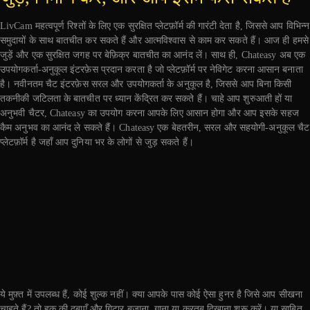
LivCam महत्वपूर्ण रिश्तों के लिए एक सुरक्षित प्लेटफ़ॉर्म की गारंटी देता है, जिससे आप विभिन्न
समुदायों के साथ बातचीत कर सकते हैं और आत्मविश्वास से काम कर सकते हैं। आज ही हमसे
जुड़ें और एक सुरक्षित जगह पर बेफ़िक्र बातचीत का आनंद लें। साथ ही, Chateasy अब एक
उपयोगकर्ता-अनुकूल इंटरफ़ेस प्रदान करता है जो प्लेटफ़ॉर्म पर नेविगेट करना आसान बनाता
है। नवीनतम चैट इंटरफ़ेस सरल और उपयोगकर्ता के अनुकूल है, जिससे आप बिना किसी
तकनीकी जटिलता के बातचीत पर ध्यान केंद्रित कर सकते हैं। चाहे आप शुरुआती हों या
अनुभवी चैटर, Chateasy का उपयोग करना आपके लिए आसान होगा और आप इसके सहज
कैम अनुभव का आनंद ले सकते हैं। Chateasy एक बेहतरीन, सरल और सहयोगी-अनुकूल चैट
प्लेटफ़ॉर्म है जहाँ आप दुनिया भर के लोगों से जुड़ सकते हैं।
ये मुफ़्त में उपलब्ध हैं, कोई शुल्क नहीं। क्या आपके पास कोई ऐसा हुनर ​​है जिसे आप सीखना
चाहते हैं? तो हुक की दबाएँ और गिटार बजाना, गाना या करतब दिखाना शुरू करें। या साबित