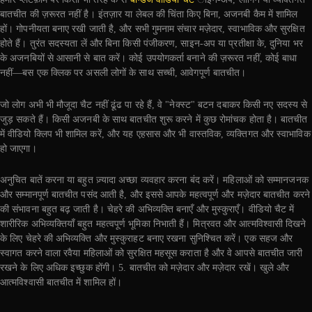
बातचीत की ज़रूरत नहीं है। इंतज़ार या लेबल की चिंता किए बिना, अजनबी कैम में शामिल
हों। गोपनीयता बनाए रखी जाती है, और सभी गुमनाम संचार मज़ेदार, स्वाभाविक और सुरक्षित
होते हैं। तुरंत सदस्यता लें और बिना किसी पंजीकरण, साइन-अप या प्रतीक्षा के, दुनिया भर
के अजनबियों से आसानी से बात करें। कोई उपयोगकर्ता बनाने की ज़रूरत नहीं, कोई बाधा
नहीं—बस एक क्लिक पर असली लोगों के साथ सच्ची, आवेगपूर्ण बातचीत।
जो लोग अभी भी मौजूदा चैट नहीं ढूंढ पा रहे हैं, वे "नेक्स्ट" बटन दबाकर किसी नए सदस्य से
जुड़ सकते हैं। किसी अजनबी के साथ बातचीत शुरू करने में कुछ रोमांचक होता है। बातचीत
में वीडियो क्लिप भी शामिल करें, और यह एहसास और भी वास्तविक, व्यक्तिगत और स्वाभाविक
हो जाएगा।
अनुचित बातें करना या बहुत ज़्यादा अच्छा व्यवहार करना बंद करें। महिलाओं को सम्मानजनक
और सम्मानपूर्ण बातचीत पसंद आती है, और इससे आपके महत्वपूर्ण और मज़ेदार बातचीत करने
की संभावना बहुत बढ़ जाती है। चेहरे की अभिव्यक्ति बनाएँ और मुस्कुराएँ। वीडियो चैट में
शारीरिक अभिव्यक्तियाँ बहुत महत्वपूर्ण भूमिका निभाती हैं। मित्रवत और आत्मविश्वासी दिखने
के लिए चेहरे की अभिव्यक्ति और मुस्कुराहट बनाए रखना सुनिश्चित करें। एक सहज और
स्वागत करने वाला रवैया महिलाओं को सुरक्षित महसूस कराता है और वे आपसे बातचीत जारी
रखने के लिए अधिक इच्छुक होंगी। 5. बातचीत को मज़ेदार और मज़ेदार रखें। खुले और
आत्मविश्वासी बातचीत में शामिल हों।