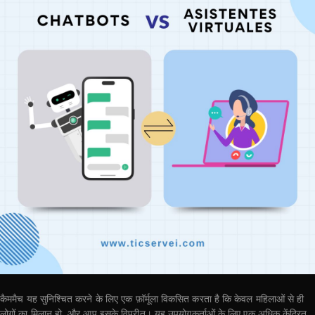
कैममैच यह सुनिश्चित करने के लिए एक फ़ॉर्मूला विकसित करता है कि केवल महिलाओं से ही
लोगों का मिलान हो, और आप इसके विपरीत। यह उपयोगकर्ताओं के लिए एक अधिक केंद्रित